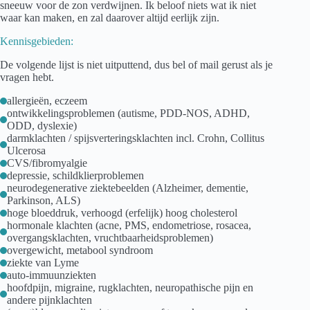
sneeuw voor de zon verdwijnen. Ik beloof niets wat ik niet
waar kan maken, en zal daarover altijd eerlijk zijn.
Kennisgebieden:
De volgende lijst is niet uitputtend, dus bel of mail gerust als je
vragen hebt.
allergieën, eczeem
ontwikkelingsproblemen (autisme, PDD-NOS, ADHD,
ODD, dyslexie)
darmklachten / spijsverteringsklachten incl. Crohn, Collitus
Ulcerosa
CVS/fibromyalgie
depressie, schildklierproblemen
neurodegenerative ziektebeelden (Alzheimer, dementie,
Parkinson, ALS)
hoge bloeddruk, verhoogd (erfelijk) hoog cholesterol
hormonale klachten (acne, PMS, endometriose, rosacea,
overgangsklachten, vruchtbaarheidsproblemen)
overgewicht, metabool syndroom
ziekte van Lyme
auto-immuunziekten
hoofdpijn, migraine, rugklachten, neuropathische pijn en
andere pijnklachten