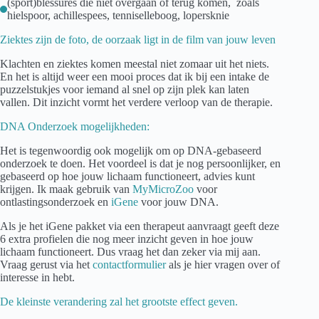
(sport)blessures die niet overgaan of terug komen, zoals
hielspoor, achillespees, tenniselleboog, lopersknie
Ziektes zijn de foto, de oorzaak ligt in de film van jouw leven
Klachten en ziektes komen meestal niet zomaar uit het niets.
En het is altijd weer een mooi proces dat ik bij een intake de
puzzelstukjes voor iemand al snel op zijn plek kan laten
vallen. Dit inzicht vormt het verdere verloop van de therapie.
DNA Onderzoek mogelijkheden:
Het is tegenwoordig ook mogelijk om op DNA-gebaseerd
onderzoek te doen. Het voordeel is dat je nog persoonlijker, en
gebaseerd op hoe jouw lichaam functioneert, advies kunt
krijgen. Ik maak gebruik van
MyMicroZoo
voor
ontlastingsonderzoek en
iGene
voor jouw DNA.
Als je het iGene pakket via een therapeut aanvraagt geeft deze
6 extra profielen die nog meer inzicht geven in hoe jouw
lichaam functioneert. Dus vraag het dan zeker via mij aan.
Vraag gerust via het
contactformulier
als je hier vragen over of
interesse in hebt.
De kleinste verandering zal het grootste effect geven.