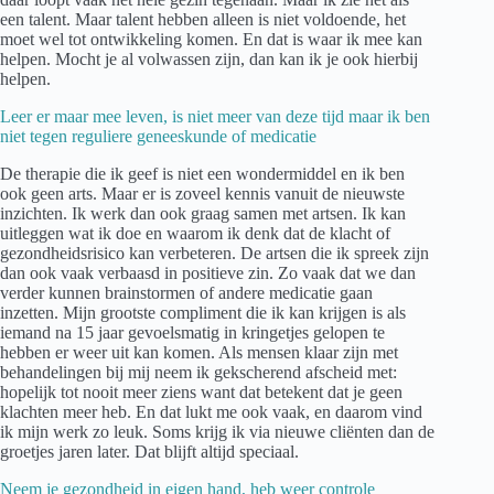
een talent. Maar talent hebben alleen is niet voldoende, het
moet wel tot ontwikkeling komen. En dat is waar ik mee kan
helpen. Mocht je al volwassen zijn, dan kan ik je ook hierbij
helpen.
Leer er maar mee leven, is niet meer van deze tijd maar ik ben
niet tegen reguliere geneeskunde of medicatie
De therapie die ik geef is niet een wondermiddel en ik ben
ook geen arts. Maar er is zoveel kennis vanuit de nieuwste
inzichten. Ik werk dan ook graag samen met artsen. Ik kan
uitleggen wat ik doe en waarom ik denk dat de klacht of
gezondheidsrisico kan verbeteren. De artsen die ik spreek zijn
dan ook vaak verbaasd in positieve zin. Zo vaak dat we dan
verder kunnen brainstormen of andere medicatie gaan
inzetten. Mijn grootste compliment die ik kan krijgen is als
iemand na 15 jaar gevoelsmatig in kringetjes gelopen te
hebben er weer uit kan komen. Als mensen klaar zijn met
behandelingen bij mij neem ik gekscherend afscheid met:
hopelijk tot nooit meer ziens want dat betekent dat je geen
klachten meer heb. En dat lukt me ook vaak, en daarom vind
ik mijn werk zo leuk. Soms krijg ik via nieuwe cliënten dan de
groetjes jaren later. Dat blijft altijd speciaal.
Neem je gezondheid in eigen hand, heb weer controle