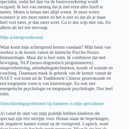
specialist, zodat het dan via de basisverzekering wordt
vergoed. Ik ben van mening dat je niet eerst alles hoeft te
meten. Meten is helaas niet altijd weten. Je moet weten
wanneer je iets moet meten en het is niet zo dat als je maar
heel veel meet, je dan meer weet. Ga er dus wijs mee om. En
alleen als het iets toevoegt.
Mijn achtergrondkennis
Waar komt mijn achtergrond kennis vandaan? Mijn basis van
werken is de kennis vanuit de klinische Psycho-Neuro-
Immunologie. Maar dat is heel ruim. Ik combineer dat met
beweging, NLP (neuro-linguistisch programmeren),
slaapverbetering, ademhalingstechnieken, koude of warmte en
coaching. Daarnaast maak ik gebruik van de kennis vanuit de
NAET wat komt uit de Traditionele Chinese geneeskunde en
een toegepaste vorm is van kinesiologie. En ook met
energetische psychologie en toegepaste psychologie. Dus heel
ruim.
Ontwikkelingsproblemen bij kinderen is mijn specialisme
Al vanaf de start van mijn praktijk hebben kinderen die
speciaal zijn een streepje voor. Helaas staan de beperkingen,
de negatieve kanten vooral op de voorgrond. Logisch, want
daar loopt vaak het hele gezin tegenaan. Maar ik zie het als