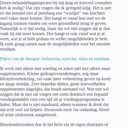
Duren behandelingstrajecten bij mij lang en hoeveel consulten
heb ik nodig? Dat zijn vragen die ik geregeld krijg. Het is niet
zo dat iemand met al jarenlang een “waslijst” van klachten
veel vaker moet komen. Het hangt er vanaf hoe snel we de
ingang kunnen vinden om weer gezondheid terug te geven.
Natuurlijk is er tijd nodig, maar dat wil niet zeggen dat je dan
vaak bij mij moet komen. Het hangt er ook vanaf wat je al
weet, wat je al hebt gedaan en welke mogelijkheden je hebt.
Ik zoek graag samen naar de mogelijkheden voor het mooiste
resultaat.
Pijlers van de therapie: behaviour, exercise, relax en nutrition
Ik werk niet alleen met voeding en zeker niet met alleen maar
supplementen. Kleine gedragsveranderingen, zeg maar
lifestyleverbetering, zal vaak meer verbetering geven op korte
en lange termijn. Zeer beperkte diëten, grote hoeveelheden
supplementen dagelijks, dat houdt niemand vol. Wat niet wil
zeggen dat ik niet zal vragen om soms drastisch een bepaald
voedingsmiddel voor een tijd uit je voedingsprogramma te
halen. Maar dat is niet standaard, alleen wanneer ik denk dat
dat echt veel zal helpen. Desnoods eerst via ontlasting, bloed
of urine onderzoek aangetoond.
Bloedonderzoeken doe ik het liefst via de eigen (huis)arts of