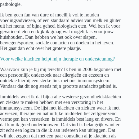
pathologie.
Ik ben geen fan van dure of moeilijk vol te houden
voedingsadviezen, of een standaard advies van melk en gluten
uit het menu, of bijna geheel biologisch eten. Wel ben ik voor
gevarieerd eten en kijk ik graag wat mogelijk is voor jouw
huishouden. Dan hebben we het ook over slapen,
bewegen/sporten, sociale contacten en doelen in het leven.
Het gaat dan echt over het grotere plaatje.
Voor welke klachten helpt mijn therapie en ondersteuning?
Waarvoor kun je bij mij terecht? Ik ben in 2006 begonnen met
een persoonlijk onderzoek naar allergieën en eczeem en
ontdekte hierbij een sterke link met ons immuunsysteem.
Vandaar dat dit nog steeds mijn grootste aandachtsgebied is.
Inmiddels weet ik dat bijna alle westerse gezondheidsklachten
en ziektes te maken hebben met een verstoring in het
immuunsysteem. De lijst met klachten en ziekten waar ik met
adviezen, therapie en natuurlijke middelen het zelfgenezend
vermogen kan versterken, is inmiddels best lang en divers. En
dat kan ik goed onderbouwen. Dat vind ik belangrijk want er
zit echt een logica in die ik aan iedereen kan uitleggen. Dat
wil niet zeggen dat met een paar consulten al je klachten als