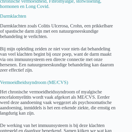
chronische vermoeidheid, Fibromyalgie, stofwisseling,
hormonen en Long Covid.
Darmklachten
Darmklachten zoals Colitis Ulcerosa, Crohn, een prikkelbare
of spastische darm zijn met een natuurgeneeskundige
behandeling te verlichten.
Bij mijn opleiding zeiden ze niet voor niets dat behandeling
van veel klachten begint bij onze poep, want de darm maakt
via ons immuunsysteem een directe connectie met onze
hersenen. Een natuurgeneeskundige behandeling kan daarom
zeer effectief zijn.
Vermoeidheidssyndroom (ME/CVS)
Het chronische vermoeidheidssyndroom of myalgische
encefalomyelitits wordt vaak afgekort als ME/CVS. Eerder
werd deze aandoening vaak weggezet als psychosomatische
aandoening, inmiddels is het een erkende ziekte, die ernstig en
langdurig kan zijn.
De werking van het immuunsysteem is bij deze klachten
ontregeld en daardoor beperkend. Samen kijken we wat kan