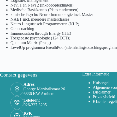
Logistiek Management
Nevi 1 en Nevi 2 (inkoopopleidingen)
Medische Basiskennis (Plato eindtermen)
klinische Psycho Neuro Immunologie incl. Master
NAET incl. meerdere masterclasses
Neuro Linguïstisch Programmeren (NLP)
Genecoaching
Immunosation through Energy (ITE)
Toegepaste psychologie (124 ECTs)
Quantum Matrix (Praag)
LevelUp programma BreathPod (ademhalingscoachingsprogram
Contact gegevens
Extra Informatie
Huisregels
Adres:
Algemene voo
George Marshallstraat 26
Disclaimer
6836 KW Arnhem
Privacybeleid
Telefoon:
Klachtenregel
026-327 3295
KvK