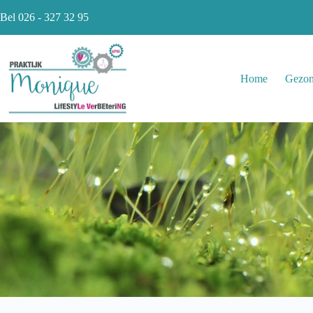
Ga
Bel 026 - 327 32 95
naar
de
inhoud
Home
Gezon