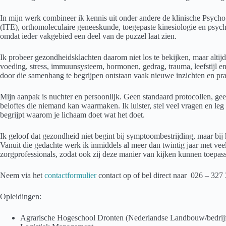
In mijn werk combineer ik kennis uit onder andere de klinische Psyc
(ITE), orthomoleculaire geneeskunde, toegepaste kinesiologie en psyc
omdat ieder vakgebied een deel van de puzzel laat zien.
Ik probeer gezondheidsklachten daarom niet los te bekijken, maar altijd
voeding, stress, immuunsysteem, hormonen, gedrag, trauma, leefstijl e
door die samenhang te begrijpen ontstaan vaak nieuwe inzichten en pr
Mijn aanpak is nuchter en persoonlijk. Geen standaard protocollen, g
beloftes die niemand kan waarmaken. Ik luister, stel veel vragen en leg i
begrijpt waarom je lichaam doet wat het doet.
Ik geloof dat gezondheid niet begint bij symptoombestrijding, maar bij
Vanuit die gedachte werk ik inmiddels al meer dan twintig jaar met veel 
zorgprofessionals, zodat ook zij deze manier van kijken kunnen toepa
Neem via het
contactformulier
contact op of bel direct naar 026 – 327 
Opleidingen:
Agrarische Hogeschool Dronten (Nederlandse Landbouw/bedrij