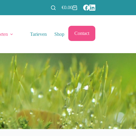
€
0.00
Winkelwagen
Contact
rten
Tarieven
Shop