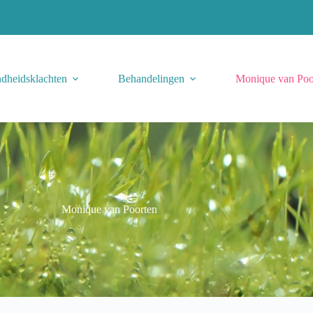
dheidsklachten
Behandelingen
Monique van Poo
Monique van Poorten