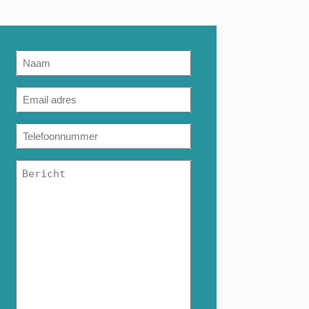
Naam
(Vereist)
E-
mailadres
(Vereist)
Telefoonnummer
(Vereist)
Bericht