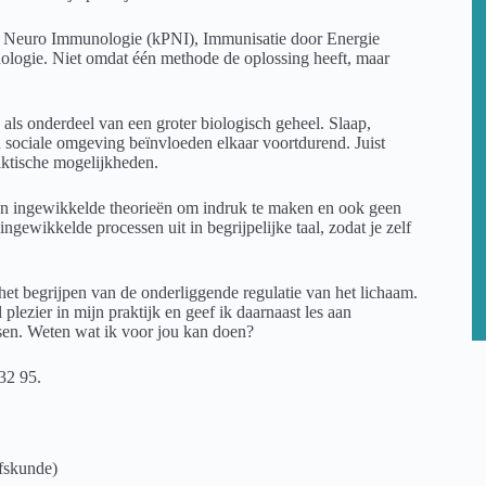
ho Neuro Immunologie (kPNI), Immunisatie door Energie
hologie. Niet omdat één methode de oplossing heeft, maar
 als onderdeel van een groter biologisch geheel. Slaap,
n sociale omgeving beïnvloeden elkaar voortdurend. Juist
aktische mogelijkheden.
een ingewikkelde theorieën om indruk te maken en ook geen
ngewikkelde processen uit in begrijpelijke taal, zodat je zelf
 het begrijpen van de onderliggende regulatie van het lichaam.
plezier in mijn praktijk en geef ik daarnaast les aan
ssen. Weten wat ik voor jou kan doen?
32 95.
fskunde)