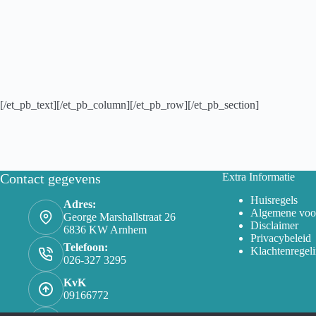
[/et_pb_text][/et_pb_column][/et_pb_row][/et_pb_section]
Contact gegevens
Extra Informatie
Huisregels
Adres:
Algemene voo
George Marshallstraat 26
Disclaimer
6836 KW Arnhem
Privacybeleid
Telefoon:
Klachtenregel
026-327 3295
KvK
09166772