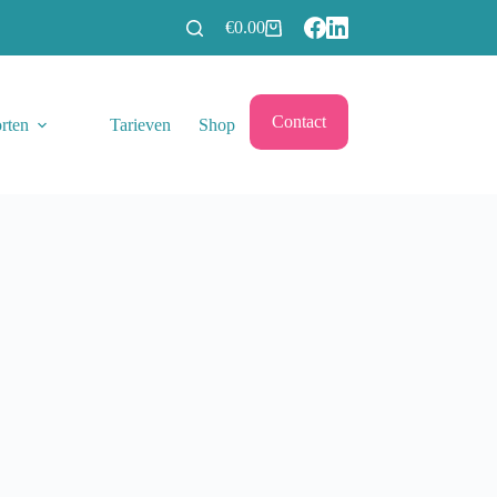
€
0.00
Winkelwagen
Contact
rten
Tarieven
Shop