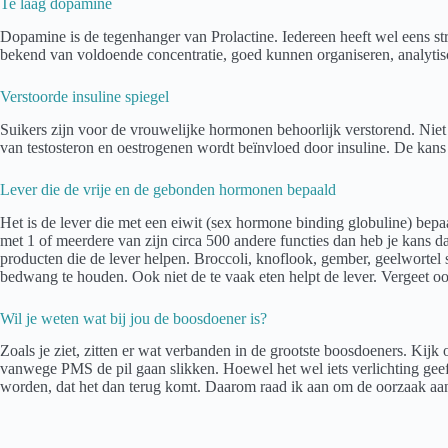
Te laag dopamine
Dopamine is de tegenhanger van Prolactine. Iedereen heeft wel eens st
bekend van voldoende concentratie, goed kunnen organiseren, analytisc
Verstoorde insuline spiegel
Suikers zijn voor de vrouwelijke hormonen behoorlijk verstorend. Niet 
van testosteron en oestrogenen wordt beïnvloed door insuline. De kans 
Lever die de vrije en de gebonden hormonen bepaald
Het is de lever die met een eiwit (sex hormone binding globuline) bepa
met 1 of meerdere van zijn circa 500 andere functies dan heb je kans da
producten die de lever helpen. Broccoli, knoflook, gember, geelwortel 
bedwang te houden. Ook niet de te vaak eten helpt de lever. Vergeet o
Wil je weten wat bij jou de boosdoener is?
Zoals je ziet, zitten er wat verbanden in de grootste boosdoeners. Kijk
vanwege PMS de pil gaan slikken. Hoewel het wel iets verlichting geeft,
worden, dat het dan terug komt. Daarom raad ik aan om de oorzaak aan