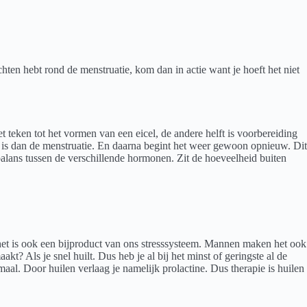
hten hebt rond de menstruatie, kom dan in actie want je hoeft het niet
 teken tot het vormen van een eicel, de andere helft is voorbereiding
at is dan de menstruatie. En daarna begint het weer gewoon opnieuw. Dit
lans tussen de verschillende hormonen. Zit de hoeveelheid buiten
r het is ook een bijproduct van ons stresssysteem. Mannen maken het ook
kt? Als je snel huilt. Dus heb je al bij het minst of geringste al de
maal. Door huilen verlaag je namelijk prolactine. Dus therapie is huilen