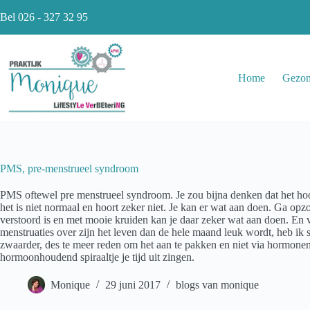
Ga
Bel 026 - 327 32 95
naar
de
inhoud
Home
Gezon
PMS, pre-menstrueel syndroom
PMS oftewel pre menstrueel syndroom. Je zou bijna denken dat het hoo
het is niet normaal en hoort zeker niet. Je kan er wat aan doen. Ga 
verstoord is en met mooie kruiden kan je daar zeker wat aan doen. En 
menstruaties over zijn het leven dan de hele maand leuk wordt, heb ik 
zwaarder, des te meer reden om het aan te pakken en niet via hormonen 
hormoonhoudend spiraaltje je tijd uit zingen.
Monique
29 juni 2017
blogs van monique