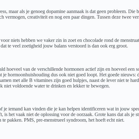
ress, maar als je genoeg dopamine aanmaak is dat geen probleem. Die br
h vermogen, creativiteit en nog een paar dingen. Tussen deze twee vers
voor niets hebben we vaker zin in zoet en chocolade rond de menstruati
dat te veel zoetigheid jouw balans verstoord is dan ook erg groot.
ald hoeveel van de verschillende hormonen actief zijn en hoeveel een s
t je hormoonhuishouding dus ook niet goed loopt. Het goede nieuws: de l
samen met alle B vitamines zijn goed hulpjes, naast de lever niet te ha
ok niet voldoende water te drinken en lekker te bewegen.
 of je iemand kan vinden die je kan helpen identificeren wat in jouw spe
 is het vaak niet de oplossing voor de oorzaak. Grote kans dat als je st
 te pakken. PMS, pre-menstrueel syndroom, het hoeft echt niet.