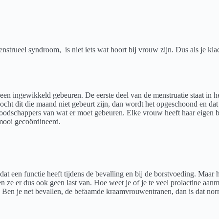
trueel syndroom, is niet iets wat hoort bij vrouw zijn. Dus als je klac
en ingewikkeld gebeuren. De eerste deel van de menstruatie staat in het
. Mocht dit die maand niet gebeurt zijn, dan wordt het opgeschoond en d
odschappers van wat er moet gebeuren. Elke vrouw heeft haar eigen ba
 mooi gecoördineerd.
dat een functie heeft tijdens de bevalling en bij de borstvoeding. Maa
n ze er dus ook geen last van. Hoe weet je of je te veel prolactine aanmaa
 is. Ben je net bevallen, de befaamde kraamvrouwentranen, dan is dat nor