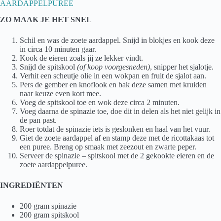
AARDAPPELPUREE
ZO MAAK JE HET
SNEL
Schil en was de zoete aardappel. Snijd in blokjes en kook deze
in circa 10 minuten gaar.
Kook de eieren zoals jij ze lekker vindt.
Snijd de spitskool
(of koop voorgesneden)
, snipper het sjalotje.
Verhit een scheutje olie in een wokpan en fruit de sjalot aan.
Pers de gember en knoflook en bak deze samen met kruiden
naar keuze even kort mee.
Voeg de spitskool toe en wok deze circa 2 minuten.
Voeg daarna de spinazie toe, doe dit in delen als het niet gelijk in
de pan past.
Roer totdat de spinazie iets is geslonken en haal van het vuur.
Giet de zoete aardappel af en stamp deze met de ricottakaas tot
een puree. Breng op smaak met zeezout en zwarte peper.
Serveer de spinazie – spitskool met de 2 gekookte eieren en de
zoete aardappelpuree.
INGREDIËNTEN
200 gram spinazie
200 gram spitskool